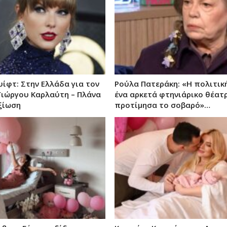
υίφτ: Στην Ελλάδα για τον
Ρούλα Πατεράκη: «Η πολιτική
Γιώργου Καρλαύτη – Πλάνα
ένα αρκετά φτηνιάρικο θέατρ
ξίωση
προτίμησα το σοβαρό»…