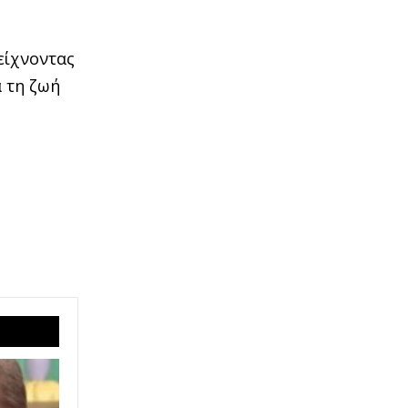
είχνοντας
ά τη ζωή