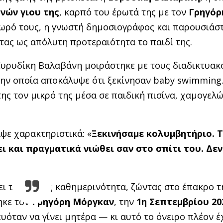
ηνών γιου της
, καρπό του έρωτά της με τον
Γρηγόρ
μωρό τους, η γνωστή δημοσιογράφος και παρουσιάστ
ας ως απόλυτη προτεραιότητα το παιδί της.
 Ευρυδίκη Βαλαβάνη μοιράστηκε με τους διαδικτυακ
ην οποία αποκάλυψε ότι ξεκίνησαν baby swimming.
της τον μικρό της μέσα σε παιδική πισίνα, χαμογελ
ψε χαρακτηριστικά: «
Ξεκινήσαμε κολυμβητήριο. Τ
ι και πραγματικά νιώθει σαν στο σπίτι του. Δεν
ι τη νέα της καθημερινότητα, ζώντας στο έπακρο τ
ηκε τον
Γρηγόρη Μόργκαν
, την
1η Σεπτεμβρίου 20
υόταν να γίνει μητέρα — κι αυτό το όνειρο πλέον έχ