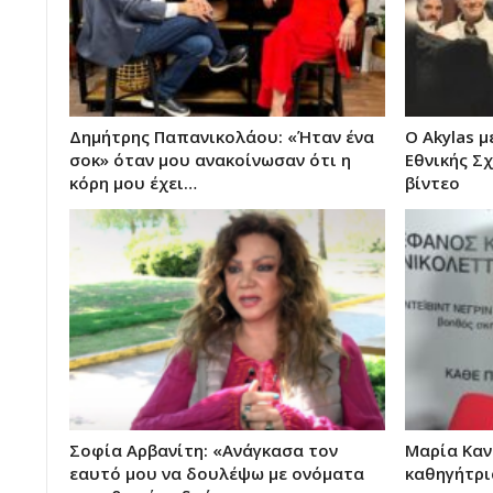
Δημήτρης Παπανικολάου: «Ήταν ένα
O Akylas μ
σοκ» όταν μου ανακοίνωσαν ότι η
Εθνικής Σχ
κόρη μου έχει…
βίντεο
Σοφία Αρβανίτη: «Ανάγκασα τον
Μαρία Καν
εαυτό μου να δουλέψω με ονόματα
καθηγήτρι