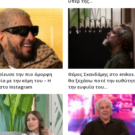
υπέρ της…
οσίευσε την πιο όμορφη
Θέμος Σκανδάμης στο enikos.
α με την κόρη του – Η
θα ξεχάσω ποτέ την ευθύτητ
στο Instagram
την ευφυΐα του…