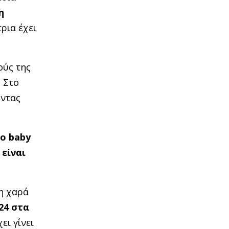
η
ρια έχει
ούς της
 Στο
ώντας
ο baby
 είναι
η χαρά
24 στα
ει γίνει