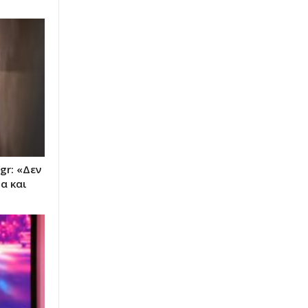
gr: «Δεν
α και