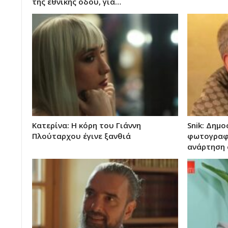
της εθνικής οδού, για…
Κατερίνα: Η κόρη του Γιάννη
Snik: Δημ
Πλούταρχου έγινε ξανθιά
φωτογραφί
ανάρτηση 