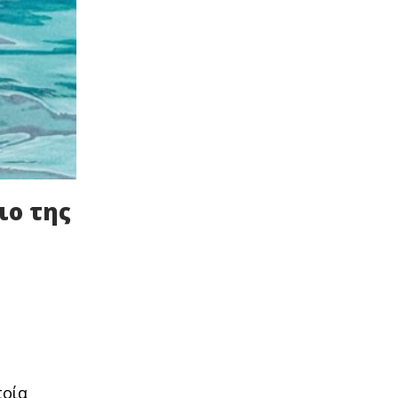
ιο της
ποία