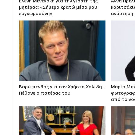
Ελένη Μενεγάκη για την γιορτή της
Άννα Πρέλ
μητέρας: «Σήμερα κρατώ μέσα μου
κοριτσάκι
ευγνωμοσύνη»
ανάρτηση 
Βαρύ πένθος για τον Χρήστο Χολίδη –
Μαρία Μπα
Πέθανε ο πατέρας του
φωτογραφί
από το νο