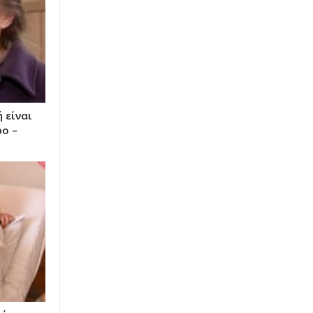
 είναι
ο –