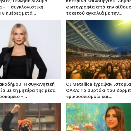
εβιτς: Γέννησε δίδυμα
Κατερίνα Καινούργιου: Δημο
α – Η συγκλονιστική
φωτογραφία από την αίθου
18 ημέρες μετά…
τοκετού αγκαλιά με την…
κοδήμου: H συγκινητική
Οι Metallica έγραψαν ιστορί
α με τη μητέρα της μέσα
ΟΑΚΑ: Το συρτάκι του Ζορμπ
σοκομείο –…
«μικροσεισμοί» και…