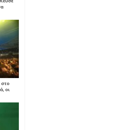
σίευσε
σα
α στο
ά, οι