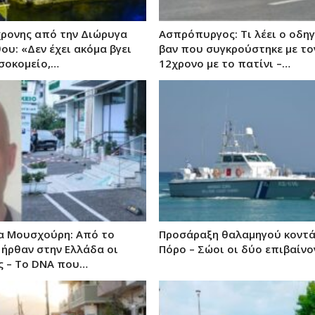
ρονης από την Διώρυγα
Ασπρόπυργος: Τι λέει ο οδη
ου: «Δεν έχει ακόμα βγει
βαν που συγκρούστηκε με το
σοκομείο,…
12χρονο με το πατίνι –…
α Μουσχούρη: Από το
Προσάραξη θαλαμηγού κοντά
 ήρθαν στην Ελλάδα οι
Πόρο – Σώοι οι δύο επιβαίνο
ς – Το DNA που…