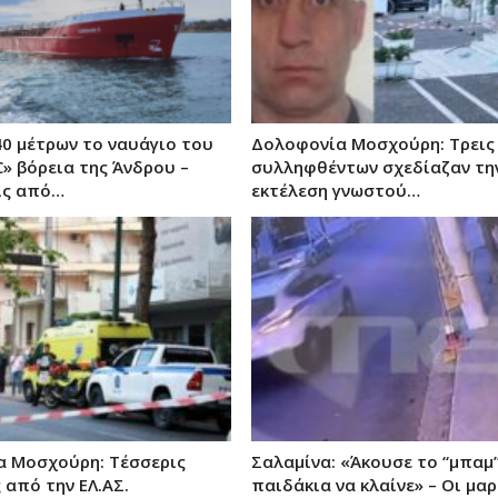
40 μέτρων το ναυάγιο του
Δολοφονία Μοσχούρη: Τρεις 
C» βόρεια της Άνδρου –
συλληφθέντων σχεδίαζαν τη
ις από…
εκτέλεση γνωστού…
 Μοσχούρη: Τέσσερις
Σαλαμίνα: «Άκουσε το “μπαμ”
 από την ΕΛ.ΑΣ.
παιδάκια να κλαίνε» – Οι μα