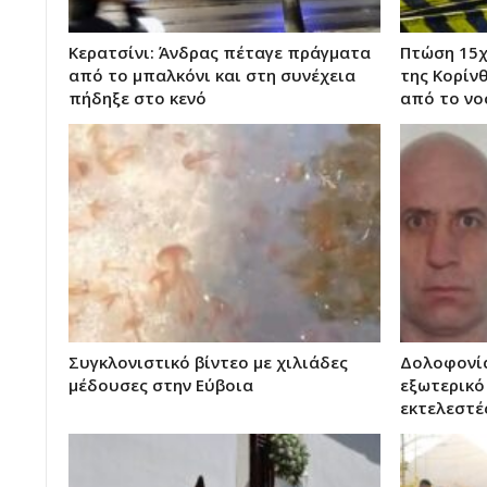
Κερατσίνι: Άνδρας πέταγε πράγματα
Πτώση 15χ
από το μπαλκόνι και στη συνέχεια
της Κορίνθ
πήδηξε στο κενό
από το νο
Συγκλονιστικό βίντεο με χιλιάδες
Δολοφονί
μέδουσες στην Εύβοια
εξωτερικό
εκτελεστέ