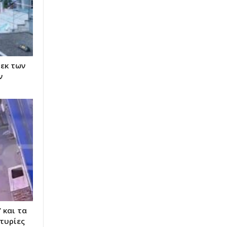
εκ των
ν
 και τα
ρτυρίες