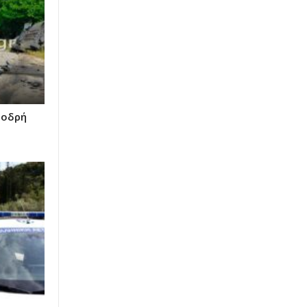
φοδρή