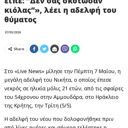
είπε: “Δεν σας σκότωσαν
κιόλας”», λέει η αδελφή του
θύματος
07/05/2026
Share
Στο «Live News» μίλησε την Πέμπτη 7 Μαΐου, η
μεγάλη αδελφή του Νικήτα, ο οποίος έπεσε
νεκρός σε ηλικία μόλις 21 ετών, από τις σφαίρες
του 54χρονου στην Αμμουδάρα, στο Ηράκλειο
της Κρήτης, την Τρίτη (5/5).
Η αδελφή του νέου που δολοφονήθηκε πριν
από λίγες ημέρες και σήμερα τελέστηκε η