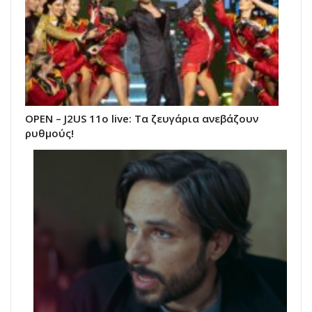
ΟΡΕΝ – J2US 11ο live: Tα ζευγάρια ανεβάζουν
ρυθμούς!