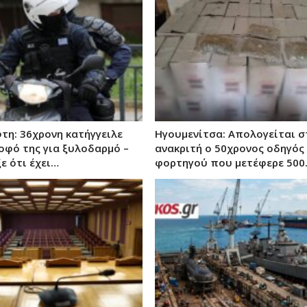
τη: 36χρονη κατήγγειλε
Ηγουμενίτσα: Απολογείται σ
οφό της για ξυλοδαρμό –
ανακριτή ο 50χρονος οδηγός
ε ότι έχει…
φορτηγού που μετέφερε 500