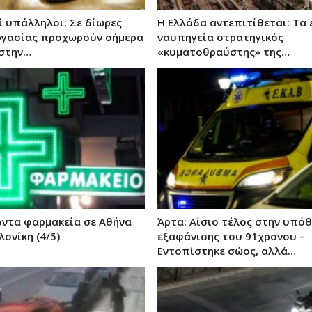
ί υπάλληλοι: Σε δίωρες
Η Ελλάδα αντεπιτίθεται: Τα 
ργασίας προχωρούν σήμερα
ναυπηγεία στρατηγικός
 στην…
«κυματοθραύστης» της…
ντα φαρμακεία σε Αθήνα
Άρτα: Αίσιο τέλος στην υπό
ονίκη (4/5)
εξαφάνισης του 91χρονου –
Εντοπίστηκε σώος, αλλά…