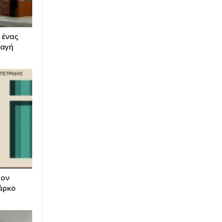
 ένας
παγή
τον
άρκο