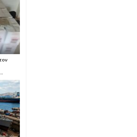
τον
…