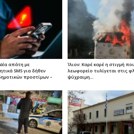
Νέα απάτη με
Ίλιον: Καρέ καρέ η στιγμή πο
τικά SMS για δήθεν
λεωφορείο τυλίγεται στις φλ
ημοτικών προστίμων –
ψύχραιμη…