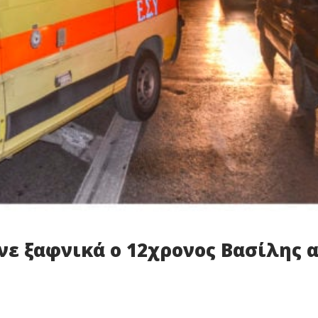
νε ξαφνικά ο 12χρονος Βασίλης 