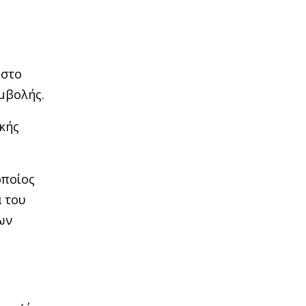
 στο
εμβολής.
κής
οποίος
α του
ων