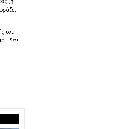
τος (ή
 φράζει
ής του
που δεν