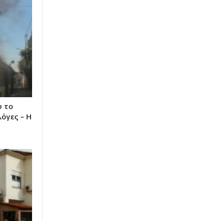
υ το
όγες – Η