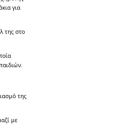
άκια για
λ της στο
ποία
παιδιών.
ριασμό της
αζί με