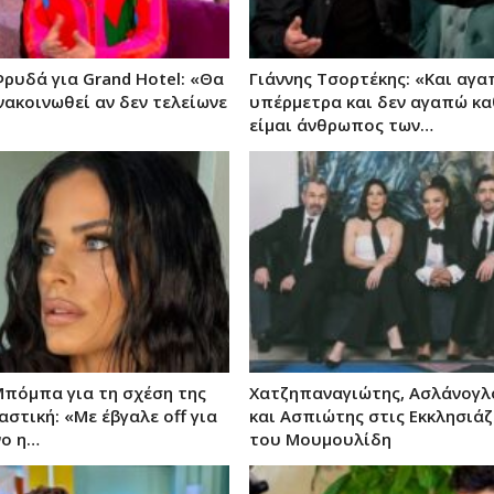
Φρυδά για Grand Hotel: «Θα
Γιάννης Τσορτέκης: «Και αγ
νακοινωθεί αν δεν τελείωνε
υπέρμετρα και δεν αγαπώ κα
είμαι άνθρωπος των…
Μπόμπα για τη σχέση της
Χατζηπαναγιώτης, Ασλάνογλο
αστική: «Με έβγαλε off για
και Ασπιώτης στις Εκκλησιά
νο η…
του Μουμουλίδη