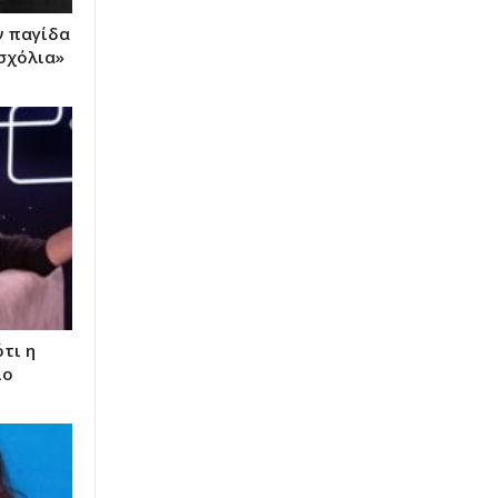
ν παγίδα
σχόλια»
τι η
ιο