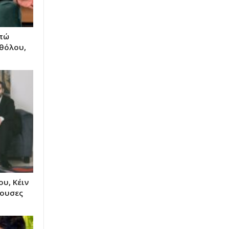
απώ
θόλου,
υ, Κέιν
ζουσες