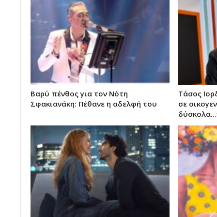
Βαρύ πένθος για τον Νότη
Τάσος Ιορ
Σφακιανάκη: Πέθανε η αδελφή του
σε οικογε
δύσκολα…