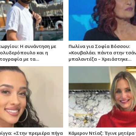
εωργίου: Η συνάντηση με
Πωλίνα για Σοφία Βόσσου:
Πολυδερόπουλο και η
«Κουβαλάει πάντα στην τσάν
τογραφία με τα…
μπαλαντέζα – Χρειάστηκε…
ρίγγα: «Στην πρεμιέρα πήγα
Κάμερον Ντίαζ: Έγινε μητέρα 