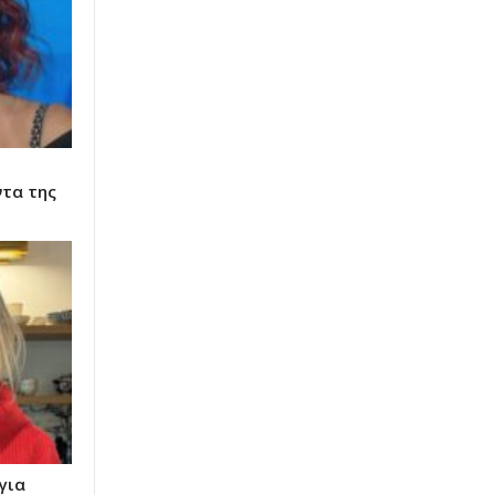
τα της
για