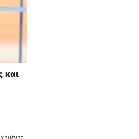
ς και
υχημένης