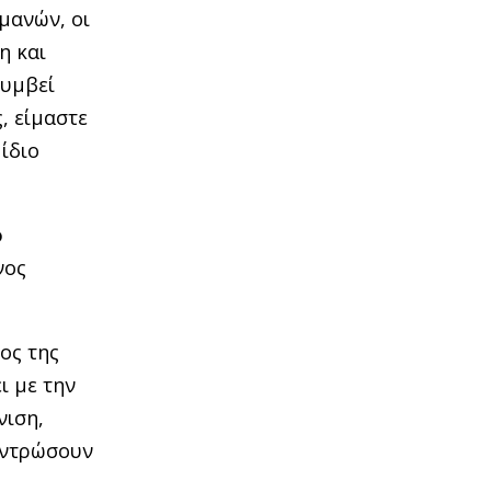
μανών, οι
η και
συμβεί
, είμαστε
ίδιο
ο
νος
ος της
ι με την
νιση,
εντρώσουν