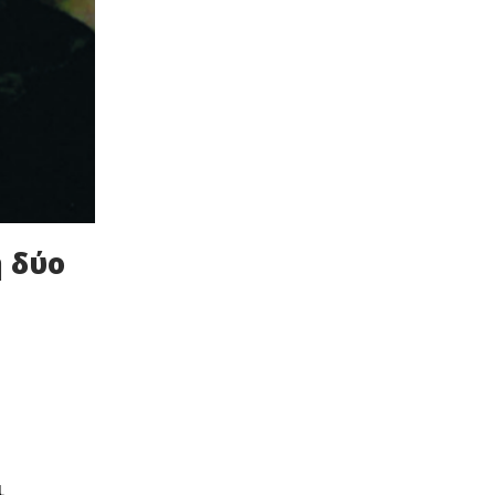
η δύο
ι