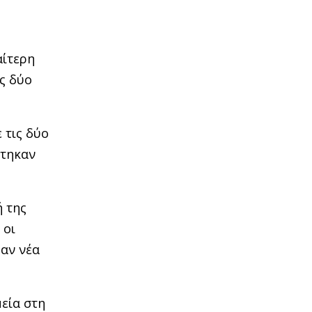
αίτερη
ς δύο
 τις δύο
στηκαν
ή της
 οι
χαν νέα
εία στη