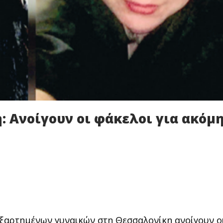
η: Ανοίγουν οι φάκελοι για ακόμ
ξαρτημένων γυναικών στη Θεσσαλονίκη ανοίγουν ο