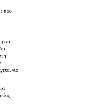
ες που
η στο
ότι
στη
ν
γεται για
ια
ικίας