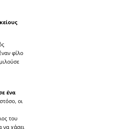
ικείους
ός
έναν φίλο
 μιλούσε
σε ένα
στόσο, οι
λος του
α να χάσει