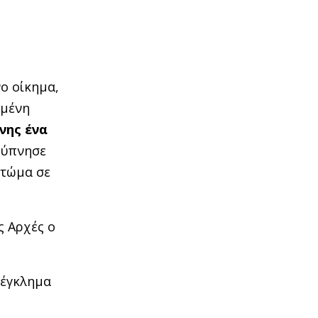
ο οίκημα,
μένη
νης ένα
ξύπνησε
πτώμα σε
ς Αρχές ο
 έγκλημα