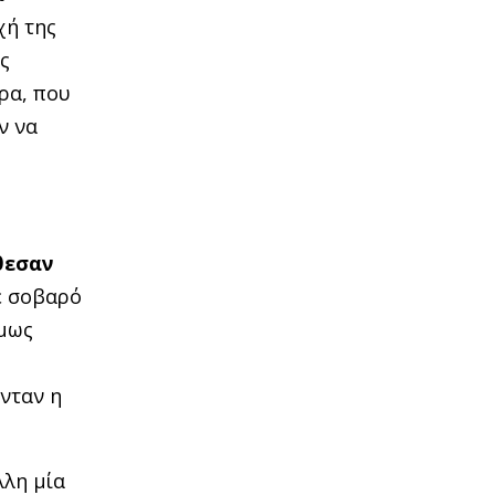
χή της
ς
ρα, που
ν να
θεσαν
ε σοβαρό
όμως
ονταν η
λλη μία