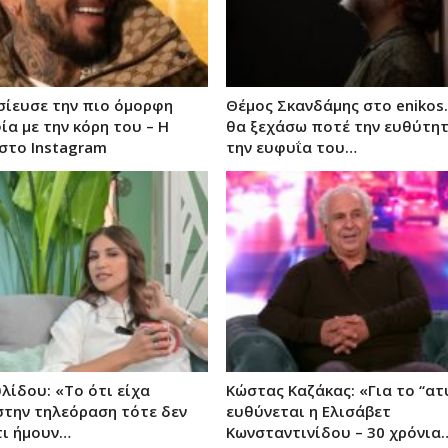
οσίευσε την πιο όμορφη
Θέμος Σκανδάμης στο enikos.
α με την κόρη του – Η
θα ξεχάσω ποτέ την ευθύτητ
στο Instagram
την ευφυΐα του…
λίδου: «Το ότι είχα
Κώστας Καζάκας: «Για το “ατ
στην τηλεόραση τότε δεν
ευθύνεται η Ελισάβετ
τι ήμουν…
Κωνσταντινίδου – 30 χρόνια