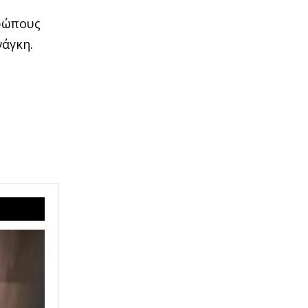
θρώπους
νάγκη.