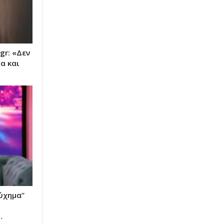
gr: «Δεν
α και
ύχημα”
…