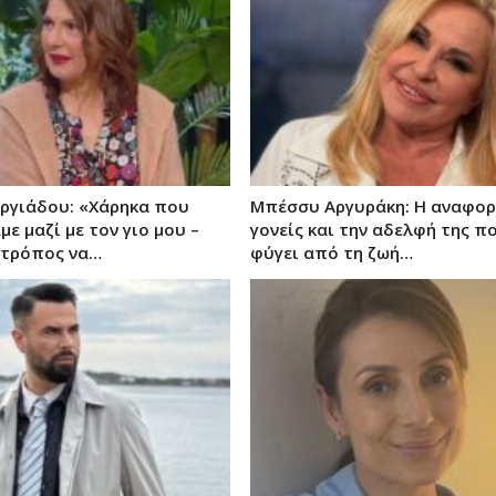
ργιάδου: «Χάρηκα που
Μπέσσυ Αργυράκη: Η αναφορ
ε μαζί με τον γιο μου –
γονείς και την αδελφή της π
ς τρόπος να…
φύγει από τη ζωή…