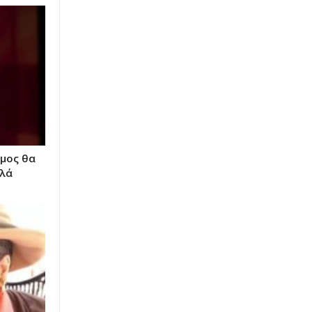
μος θα
λλά