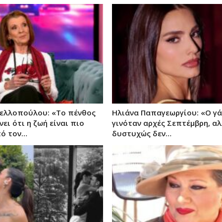
ελλοπούλου: «Το πένθος
Ηλιάνα Παπαγεωργίου: «Ο γά
ει ότι η ζωή είναι πιο
γινόταν αρχές Σεπτέμβρη, α
πό τον…
δυστυχώς δεν…