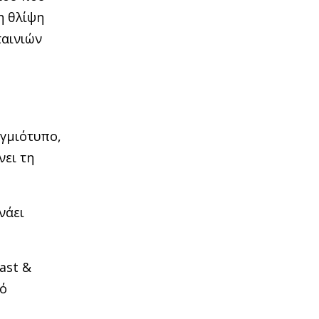
η θλίψη
ταινιών
ιγμιότυπο,
νει τη
νάει
ast &
κό