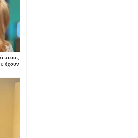
ά στους
ου έχουν