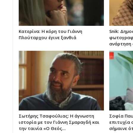
Κατερίνα: Η κόρη του Γιάννη
Snik: Δημ
Πλούταρχου έγινε ξανθιά
φωτογραφί
ανάρτηση 
Σωτήρης Τσαφούλιας: Η άγνωστη
Σοφία Παυ
ιστορία με τον Γιάννη Σμαραγδή και
επιτυχία 
την ταινία «Ο Θεός…
σήμαινε ό