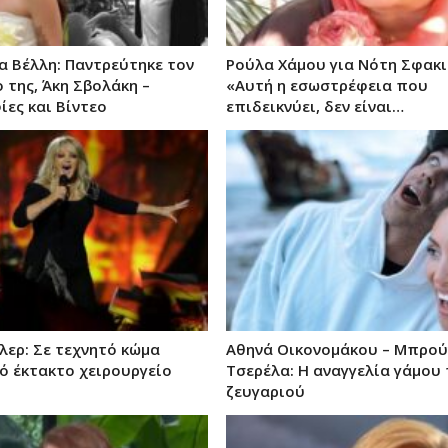
α Βέλλη: Παντρεύτηκε τον
Ρούλα Χάμου για Νότη Σφακι
 της, Άκη Σβολάκη –
«Αυτή η εσωστρέφεια που
ες και Βίντεο
επιδεικνύει, δεν είναι…
λερ: Σε τεχνητό κώμα
Αθηνά Οικονομάκου – Μπρού
ό έκτακτο χειρουργείο
Τσερέλα: Η αναγγελία γάμου
ζευγαριού