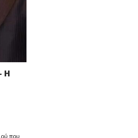
– Η
ιού που