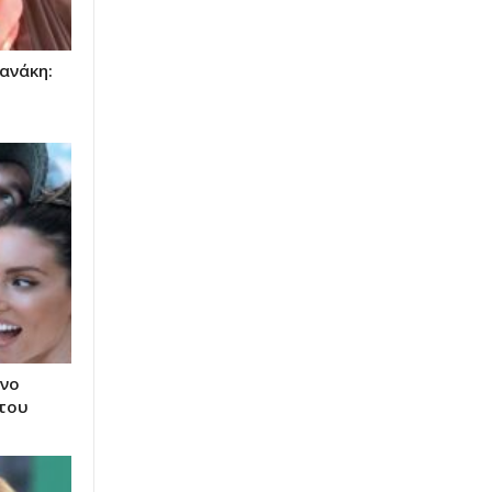
ανάκη:
νο
 του