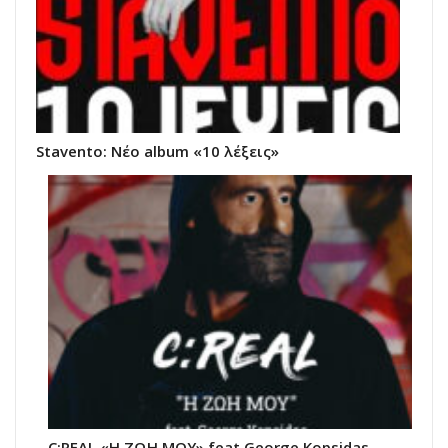
Stavento: Νέο album «10 λέξεις»
C:REAL «Η ΖΩΗ ΜΟΥ» feat George Kopsidas