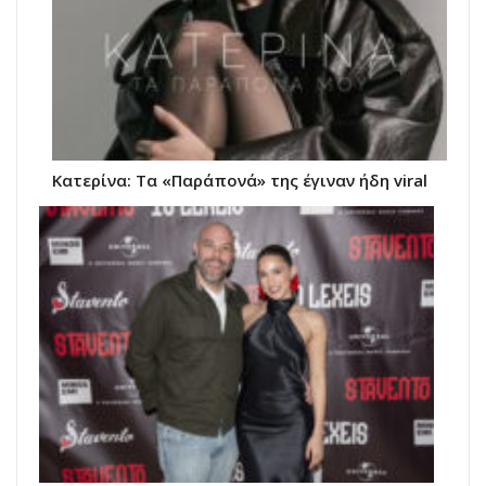
Κατερίνα: Τα «Παράπονά» της έγιναν ήδη viral