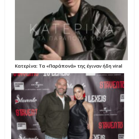
Κατερίνα: Τα «Παράπονά» της έγιναν ήδη viral