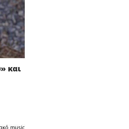
» και
ιακό music