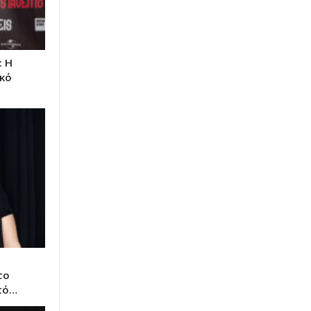
: Η
υκό
το
πό…