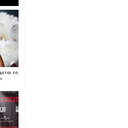
χεται το
ι