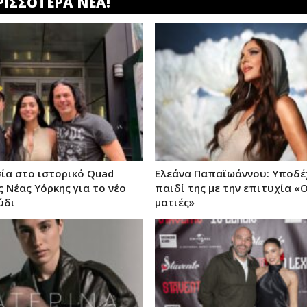
ΡΙΣΣΟΤΕΡΑ ΝΕΑ!
ία στο ιστορικό Quad
Ελεάνα Παπαϊωάννου: Υποδέ
ς Νέας Υόρκης για το νέο
παιδί της με την επιτυχία «Ο
ύδι
ματιές»