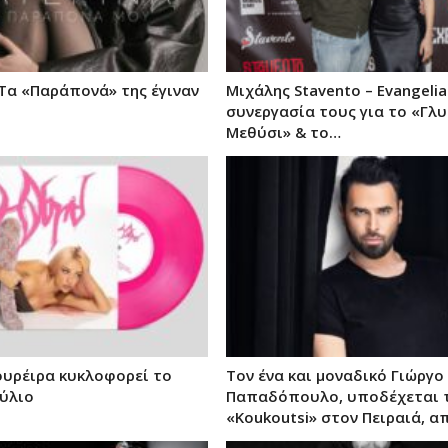
 Τα «Παράπονά» της έγιναν
Μιχάλης Stavento – Evangelia
συνεργασία τους για το «Γλ
Μεθύσι» & το…
ουρέιρα κυκλοφορεί το
Τον ένα και μοναδικό Γιώργο
ύλιο
Παπαδόπουλο, υποδέχεται 
«Koukoutsi» στον Πειραιά, α