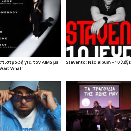
επιστροφή για τον A!MS με
Stavento: Νέο album «10 λέξε
“Wait What”