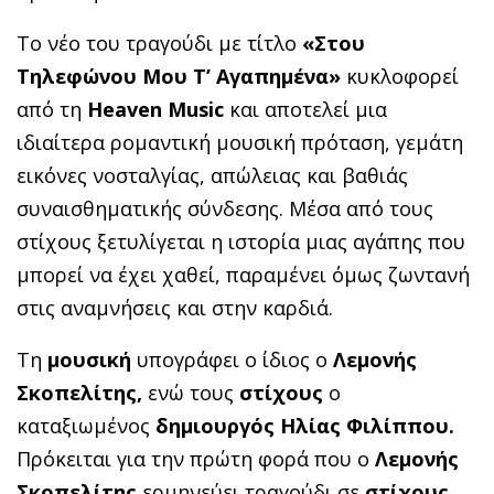
Το νέο του τραγούδι με τίτλο
«Στου
Τηλεφώνου Μου Τ’ Αγαπημένα»
κυκλοφορεί
από τη
Heaven Music
και αποτελεί μια
ιδιαίτερα ρομαντική μουσική πρόταση, γεμάτη
εικόνες νοσταλγίας, απώλειας και βαθιάς
συναισθηματικής σύνδεσης. Μέσα από τους
στίχους ξετυλίγεται η ιστορία μιας αγάπης που
μπορεί να έχει χαθεί, παραμένει όμως ζωντανή
στις αναμνήσεις και στην καρδιά.
Τη
μουσική
υπογράφει ο ίδιος ο
Λεμονής
Σκοπελίτης,
ενώ τους
στίχους
ο
καταξιωμένος
δημιουργός
Ηλίας Φιλίππου.
Πρόκειται για την πρώτη φορά που ο
Λεμονής
Σκοπελίτης
ερμηνεύει τραγούδι σε
στίχους