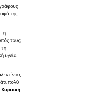
ογράφους
οφό της,
, η
πός τους;
 τη
κή υγεία
αλεντίνου,
κάτι πολύ
ν Κυριακή