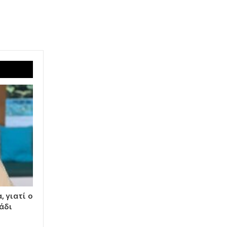
, γιατί ο
άδι