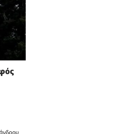
οφός
ξάνδρου