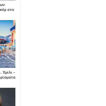
των
εκόρ στο
 Έμιλι –
υρίσματα