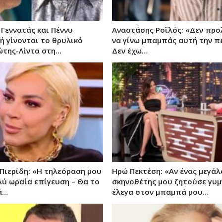
 Γεννατάς και Πέννυ
Αναστάσης Ροϊλός: «Δεν πρ
 γίνονται το θρυλικό
να γίνω μπαμπάς αυτή την π
ώτης-Λίντα στη…
Δεν έχω…
Πιερίδη: «Η τηλεόραση μου
Ηρώ Πεκτέση: «Αν ένας μεγάλ
ύ ωραία επίγευση – Θα το
σκηνοθέτης μου ζητούσε γυμ
ά…
έλεγα στον μπαμπά μου…