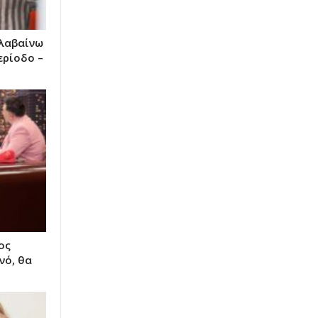
ολαβαίνω
ερίοδο –
ος
νό, θα