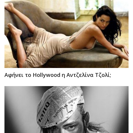
Αφήνει το Hollywood η Αντζελίνα Τζολί;