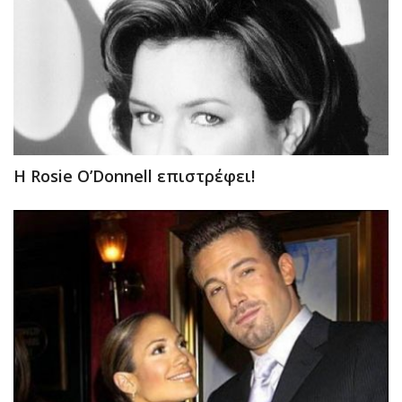
H Rosie O’Donnell επιστρέφει!