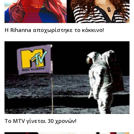
H Rihanna αποχωρίστηκε το κόκκινο!
To MTV γίνεται 30 χρονών!