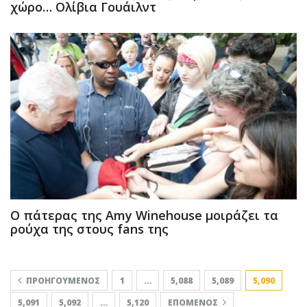
χώρο… Ολίβια Γουάιλντ
Ο πάτερας της Amy Winehouse μοιράζει τα
ρούχα της στους fans της
ΠΡΟΗΓΟΎΜΕΝΟΣ
1
…
5,088
5,089
5,090
5,091
5,092
…
5,120
ΕΠΌΜΕΝΟΣ