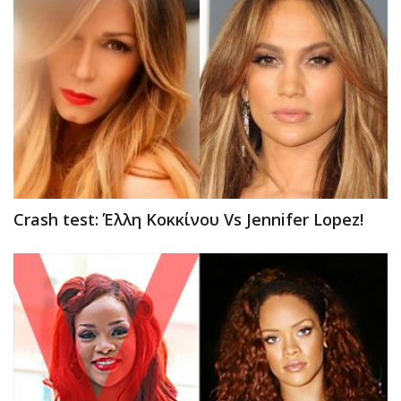
Crash test: Έλλη Κοκκίνου Vs Jennifer Lopez!