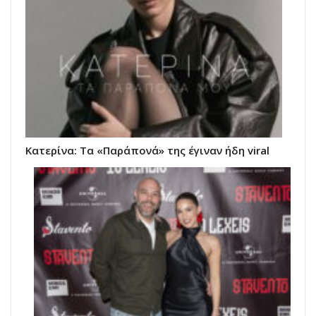
Κατερίνα: Τα «Παράπονά» της έγιναν ήδη viral