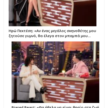
Ηρώ Πεκτέση: «Αν ένας μεγάλος σκηνοθέτης μου
ζητούσε γυμνό, θα έλεγα στον μπαμπά μου…
Biased Beast: «Θα ήθελα να είμαι θηρίο στη ζωή