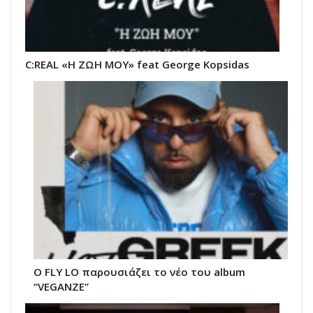
C:REAL «Η ΖΩΗ ΜΟΥ» feat George Kopsidas
Ο FLY LO παρουσιάζει το νέο του album
“VEGANZE”