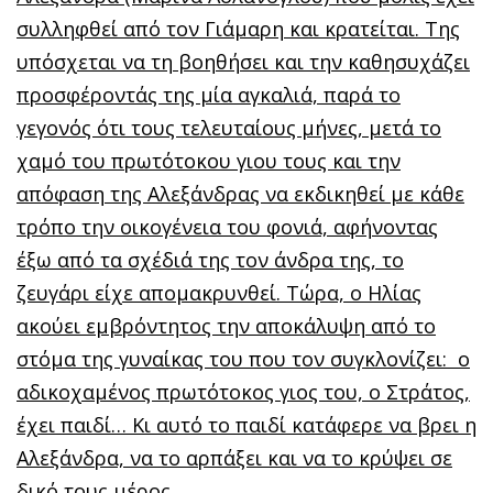
συλληφθεί από τον Γιάμαρη και κρατείται. Της
υπόσχεται να τη βοηθήσει και την καθησυχάζει
προσφέροντάς της μία αγκαλιά, παρά το
γεγονός ότι τους τελευταίους μήνες, μετά το
χαμό του πρωτότοκου γιου τους και την
απόφαση της Αλεξάνδρας να εκδικηθεί με κάθε
τρόπο την οικογένεια του φονιά, αφήνοντας
έξω από τα σχέδιά της τον άνδρα της, το
ζευγάρι είχε απομακρυνθεί. Τώρα, ο Ηλίας
ακούει εμβρόντητος την αποκάλυψη από το
στόμα της γυναίκας του που τον συγκλονίζει: ο
αδικοχαμένος πρωτότοκος γιος του, ο Στράτος,
έχει παιδί… Κι αυτό το παιδί κατάφερε να βρει η
Αλεξάνδρα, να το αρπάξει και να το κρύψει σε
δικό τους μέρος…