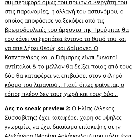
συμπεριφορά όμως του πρώην συνεργάτη του
στις παρανομίες, η αλλαγή του αστυνόμου, ο
οποίος αποφάσισε να ξεκόψει από τις
βρωμοδουλειές του άρχοντα της Τρούμπας θα
τον κάνει να ξεσπάσει έντονα το θυμό του και
να απειλήσει θεούς και δαίμονες. Ο
Καπετανάκος και ο Γιάμαρης είναι δυνατοί
αντίπαλοι & το μέλλον θα δείξει ποιος από τους
δύο θα καταφέρει να επιβιώσει στον σκληρό
κόσμο του λιμανιού… Γιατί, όπως φαίνεται, ο
τόπος πλέον δεν τους χωρά και τους δύο…
Δες το
sneak preview
2:
Ο Ηλίας (Αλέκος
Συσσοβίτης) έχει καταφέρει χάρη σε υψηλές
γνωριμίες να έχει δικαίωμα επίσκεψης στην
Αλεξάνδρα (Μαρίνα Ασλάνογλου) που μόλις έχει