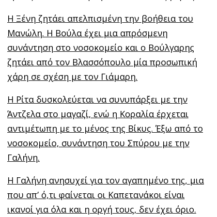
Η Ξένη ζητάει απελπισμένη την βοήθεια του
Μανώλη. Η Βούλα έχει µια απρόσμενη
συνάντηση στο νοσοκομείο και ο Βούλγαρης
ζητάει από τον Βλασσόπουλο µία προσωπική
χάρη σε σχέση µε τον Γιάμαρη.
Η Ρίτα δυσκολεύεται να συνυπάρξει µε την
Άντζελα στο µαγαζί, ενώ η Κοραλία έρχεται
αντιμέτωπη µε το µένος της Βίκυς. Έξω από το
νοσοκομείο, συνάντηση του Σπύρου με την
Γαλήνη.
Η Γαλήνη ανησυχεί για τον αγαπημένο της, μια
που απ’ ό,τι φαίνεται οι Καπετανάκοι είναι
ικανοί για όλα και η οργή τους, δεν έχει όριο.