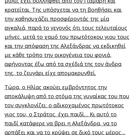
μόλις έχει συλληφθεί από τον Γιάμαρη και
κρατείται. Της υπόσχεται να τη βοηθήσει και
την καθησυχάζει προσφέροντάς της μία
αγκαλιά, παρά το γεγονός ότι τους τελευταίους
μήνες, μετά το χαμό του πρωτότοκου γιου τους
και την απόφαση της Αλεξάνδρας να εκδικηθεί
με κάθε τρόπο την οικογένεια του φονιά,
αφήνοντας έξω από τα σχέδιά της τον άνδρα
της, το ζευγάρι είχε απομακρυνθεί.
Τώρα, ο Ηλίας ακούει εμβρόντητος την
αποκάλυψη από το στόμα της γυναίκας του που
τον συγκλονίζει: ο αδικοχαμένος πρωτότοκος
γιος του, ο Στράτος, έχει παιδί… Κι αυτό το
παιδί κατάφερε να βρει η Αλεξάνδρα, να το
αρπάξει και να το κρύψει σε δικό τους μέρος…