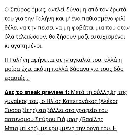
Ο Σπύρος όμως, αντλεί δύναμη από τον έρωτά
του για την Γαλήνη και μ’ ένα παθιασμένο φιλί
θέλει να την πείσει να μη φοβάται μια που όταν
όλα τελειώσουν, θα ζήσουν μαζί ευτυχισμένοι
κι αγαπημένοι.
Η Γαλήνη αφήνεται στην αγκαλιά του, αλλά η
μοίρα έχει ακόμη πολλά βάσανα για τους δύο
εραστές…
Δες το
sneak preview
1:
Μετά τη σύλληψη της
γυναίκας του, ο Ηλίας Καπετανάκος (Αλέκος
Συσσοβίτης) εισβάλλει στο γραφείο του
αστυνόμου Σπύρου Γιάμαρη (Βασίλης
Μπισμπίκης), με κρυμμένη την οργή του. Η