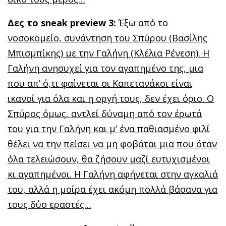
Δες το
sneak preview
3:
Έξω από το
νοσοκομείο, συνάντηση του Σπύρου (Βασίλης
Μπισμπίκης) με την Γαλήνη (Κλέλια Ρένεση). Η
Γαλήνη ανησυχεί για τον αγαπημένο της, μια
που απ’ ό,τι φαίνεται οι Καπετανάκοι είναι
ικανοί για όλα και η οργή τους, δεν έχει όριο. Ο
Σπύρος όμως, αντλεί δύναμη από τον έρωτά
του για την Γαλήνη και μ’ ένα παθιασμένο φιλί
θέλει να την πείσει να μη φοβάται μια που όταν
όλα τελειώσουν, θα ζήσουν μαζί ευτυχισμένοι
κι αγαπημένοι. Η Γαλήνη αφήνεται στην αγκαλιά
του, αλλά η μοίρα έχει ακόμη πολλά βάσανα για
τους δύο εραστές…