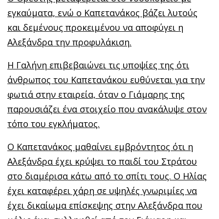
εγκαύματα, ενώ ο Καπετανάκος βάζει λυτούς
και δεμένους προκειμένου να αποφύγει η
Αλεξάνδρα την προφυλάκιση.
Η Γαλήνη επιβεβαιώνει τις υποψίες της ότι
άνθρωπος του Καπετανάκου ευθύνεται για την
φωτιά στην εταιρεία, όταν ο Γιάμαρης της
παρουσιάζει ένα στοιχείο που ανακάλυψε στον
τόπο του εγκλήματος.
Ο Καπετανάκος μαθαίνει εμβρόντητος ότι η
Αλεξάνδρα έχει κρύψει το παιδί του Στράτου
στο διαμέρισα κάτω από το σπίτι τους. Ο Ηλίας
έχει καταφέρει χάρη σε υψηλές γνωριμίες να
έχει δικαίωμα επίσκεψης στην Αλεξάνδρα που