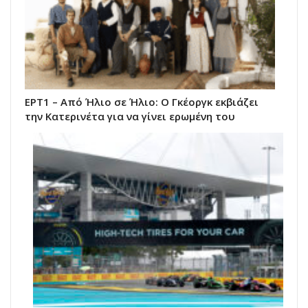
ΕΡΤ1 – Από Ήλιο σε Ήλιο: Ο Γκέοργκ εκβιάζει
την Κατερινέτα για να γίνει ερωμένη του