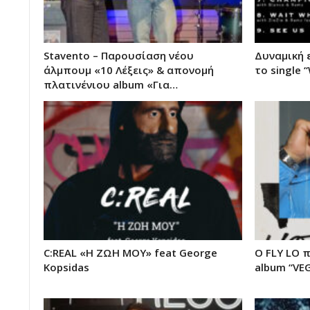
Stavento – Παρουσίαση νέου
Δυναμική 
άλμπουμ «10 Λέξεις» & απονομή
το single 
πλατινένιου album «Για…
C:REAL «Η ΖΩΗ ΜΟΥ» feat George
Ο FLY LO 
Kopsidas
album “VE