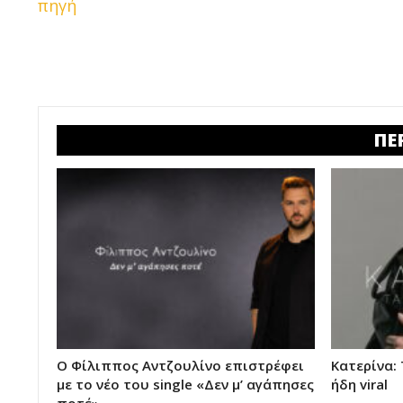
πηγή
ΠΕ
Ο Φίλιππος Αντζουλίνο επιστρέφει
Κατερίνα:
με το νέο του single «Δεν μ’ αγάπησες
ήδη viral
ποτέ»