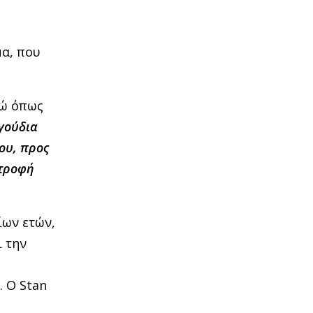
μα, που
νώ όπως
γούδια
ου, προς
στροφή
ίων ετών,
ι την
. Ο Stan