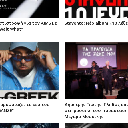
επιστροφή για τον A!MS με
Stavento: Νέο album «10 λέξε
“Wait What”
παρουσιάζει το νέο του
Δημήτρης Γιώτης: Πλήθος ε
GANZE”
στη μουσική του παράσταση
Μέγαρο Μουσικής!