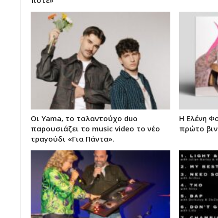
Οι Yama, το ταλαντούχο duo
Η Ελένη Φ
παρουσιάζει το music video το νέο
πρώτο βιν
τραγούδι «Για Πάντα».