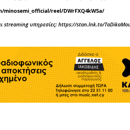
m/minosemi_official/reel/DWrFXQ4kWSa/
αι
streaming
υπηρεσίες:
https://stan.lnk.to/TaDikaMo