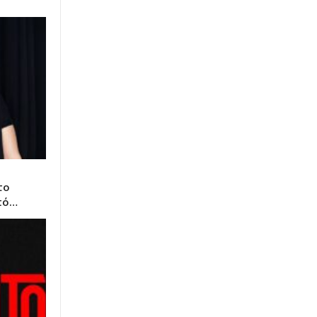
το
πό…