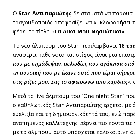
O
Stan
Αντιπαριώτης
δε σταματά να παρουσι
τραγουδοποιός αποφασίζει να κυκλοφορήσει τ
φέρει το τίτλο «
Τα Δικά Μου Νησιώτικα
».
Το νέο άλμπουμ του Stan περιλαμβάνει
16 τρ
αναφέρει κάθε νότα και στίχος είναι μια επιστρ
που με σημάδεψαν, μελωδίες που αγάπησα από π
τη μουσική που με έκανε αυτό που είμαι σήμερα
στις ρίζες μου. Σας το αφιερώνω από καρδιάς
»,
Μετά το live άλμπουμ του “One night Stan” π
ο καθηλωτικός Stan Αντιπαριώτης έρχεται με 
ευελιξία και τη δημιουργικότητά του, ενώ πα
αγαπημένος καλλιτέχνης φέρνει πιο κοντά τις 
με το άλμπουμ αυτό υπόσχεται καλοκαιρινή δι