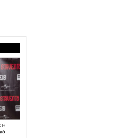
: Η
υκό