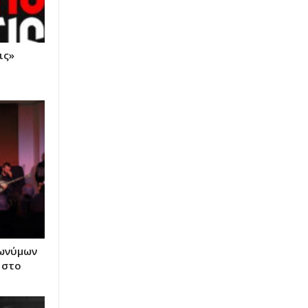
ις»
πωνύμων
 στο